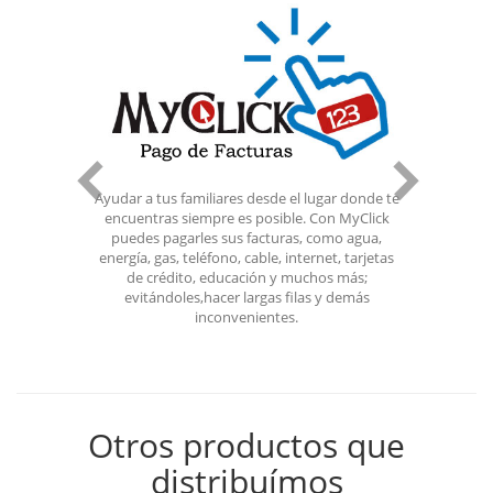
Ayudar a tus familiares desde el lugar donde te
Con M
encuentras siempre es posible. Con MyClick
tus fa
puedes pagarles sus facturas, como agua,
fácil
energía, gas, teléfono, cable, internet, tarjetas
no s
de crédito, educación y muchos más;
evitándoles,hacer largas filas y demás
inconvenientes.
Otros productos que
distribuímos